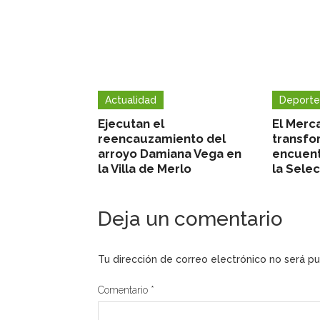
Actualidad
Deporte
Ejecutan el
El Merc
reencauzamiento del
transfo
arroyo Damiana Vega en
encuent
la Villa de Merlo
la Sele
Deja un comentario
Tu dirección de correo electrónico no será pu
Comentario
*