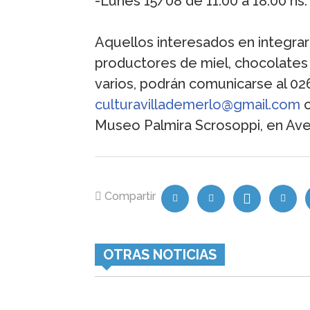
-Lunes 15/08 de 11:00 a 18:00 hs.
Aquellos interesados en integrar 
productores de miel, chocolate
varios, podrán comunicarse al 02
culturavillademerlo@gmail.com
o
Museo Palmira Scrosoppi, en Aven
Compartir
OTRAS NOTICIAS