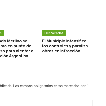
s
Destacadas
ado Merlino se
El Municipio intensifica
rma en punto de
los controles y paraliza
ro para alentar a
obras en infracción
cción Argentina
blicada.
Los campos obligatorios están marcados con
*