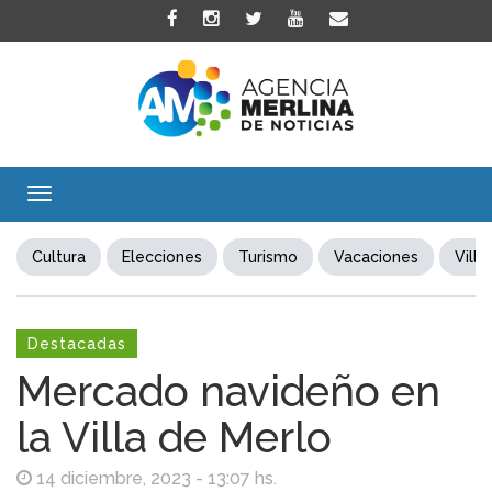
Toggle
navigation
Cultura
Elecciones
Turismo
Vacaciones
Villa
Destacadas
Mercado navideño en
la Villa de Merlo
14 diciembre, 2023 - 13:07 hs.