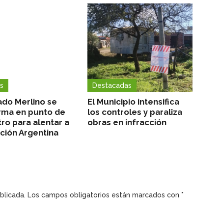
s
Destacadas
ado Merlino se
El Municipio intensifica
rma en punto de
los controles y paraliza
ro para alentar a
obras en infracción
cción Argentina
blicada.
Los campos obligatorios están marcados con
*