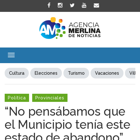
Toggle
navigation
Cultura
Elecciones
Turismo
Vacaciones
Villa
Política
Provinciales
“No pensábamos que
el Municipio tenía este
estado de abandono”