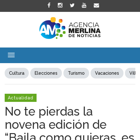
Toggle
navigation
Cultura
Elecciones
Turismo
Vacaciones
Villa
Actualidad
No te pierdas la
novena edición de
“Baila como quieras, es