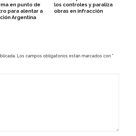
rma en punto de
los controles y paraliza
ro para alentar a
obras en infracción
cción Argentina
blicada.
Los campos obligatorios están marcados con
*