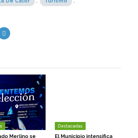
la De Calor
,
Turismo
,
s
Destacadas
ado Merlino se
El Municipio intensifica