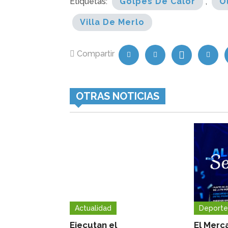
Etiquetas:
Golpes De Calor
,
O
Villa De Merlo
Compartir
OTRAS NOTICIAS
Actualidad
Deporte
Ejecutan el
El Merc