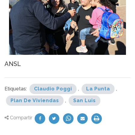
ANSL
Etiquetas:
Claudio Poggi
,
La Punta
,
Plan De Viviendas
,
San Luis
Compartir