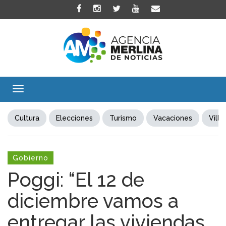
Toggle
navigation
Cultura
Elecciones
Turismo
Vacaciones
Villa
Gobierno
Poggi: “El 12 de
diciembre vamos a
entregar las viviendas