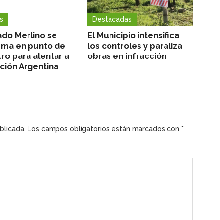
s
Destacadas
ado Merlino se
El Municipio intensifica
rma en punto de
los controles y paraliza
ro para alentar a
obras en infracción
cción Argentina
blicada.
Los campos obligatorios están marcados con
*