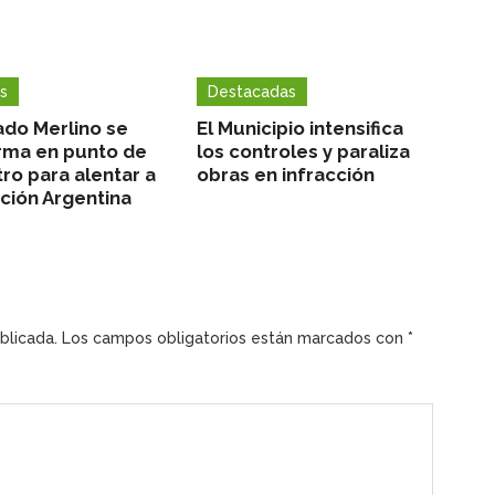
s
Destacadas
ado Merlino se
El Municipio intensifica
rma en punto de
los controles y paraliza
ro para alentar a
obras en infracción
cción Argentina
blicada.
Los campos obligatorios están marcados con
*