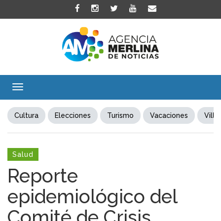
Toggle
navigation
Cultura
Elecciones
Turismo
Vacaciones
Villa
Salud
Reporte
epidemiológico del
Comité de Crisis