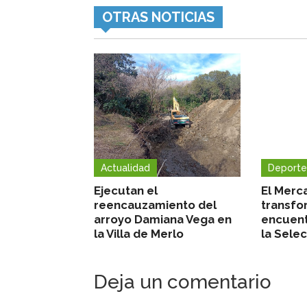
OTRAS NOTICIAS
Actualidad
Deporte
Ejecutan el
El Merc
reencauzamiento del
transfo
arroyo Damiana Vega en
encuent
la Villa de Merlo
la Sele
Deja un comentario