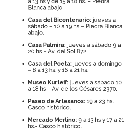
a 13 hs y de 15 a 18 hs. – Piedra
Blanca abajo.
Casa del Bicentenario:
jueves a
sábado – 10 a 19 hs – Piedra Blanca
abajo.
Casa Palmira:
jueves a sábado 9 a
20 hs – Av. del Sol 872.
Casa del Poeta:
jueves a domingo
– 8 a 13 hs. y 16 a 21 hs.
Museo Kurteff:
jueves a sábado 10
a 18 hs – Av. de los Césares 2370.
Paseo de Artesanos:
19 a 23 hs.
Casco histórico.
Mercado Merlino:
9 a 13 hs y 17 a 21
hs.- Casco histórico.