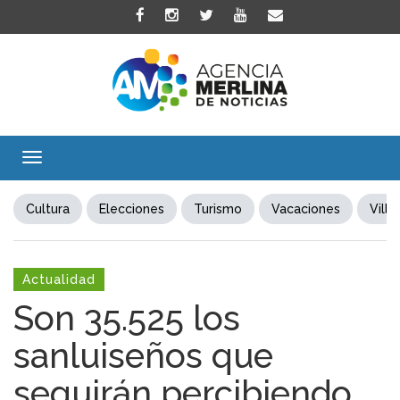
Toggle
navigation
Cultura
Elecciones
Turismo
Vacaciones
Villa
Actualidad
Son 35.525 los
sanluiseños que
seguirán percibiendo