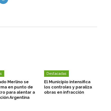
s
Destacadas
ado Merlino se
El Municipio intensifica
rma en punto de
los controles y paraliza
ro para alentar a
obras en infracción
cción Argentina