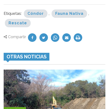
Etiquetas:
Cóndor
,
Fauna Nativa
,
Rescate
Compartir
OTRAS NOTICIAS