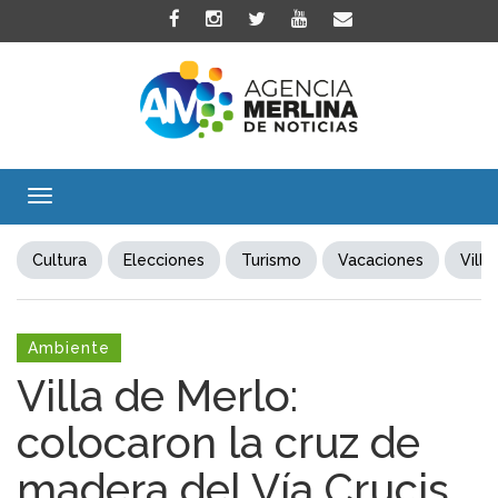
Toggle
navigation
Cultura
Elecciones
Turismo
Vacaciones
Villa
Ambiente
Villa de Merlo:
colocaron la cruz de
madera del Vía Crucis