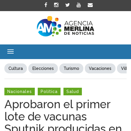
Toggle
navigation
Cultura
Elecciones
Turismo
Vacaciones
Villa
Nacionales
Política
Salud
Aprobaron el primer
lote de vacunas
Sputnik producidas en