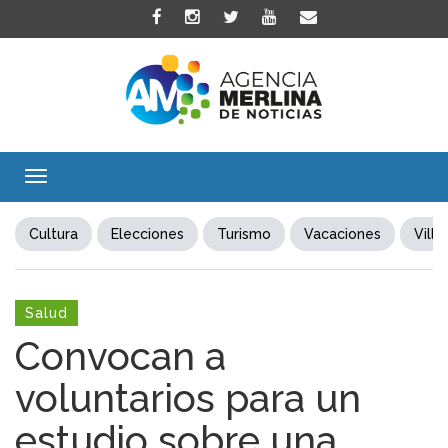
Toggle
navigation
Cultura
Elecciones
Turismo
Vacaciones
Villa
Salud
Convocan a
voluntarios para un
estudio sobre una