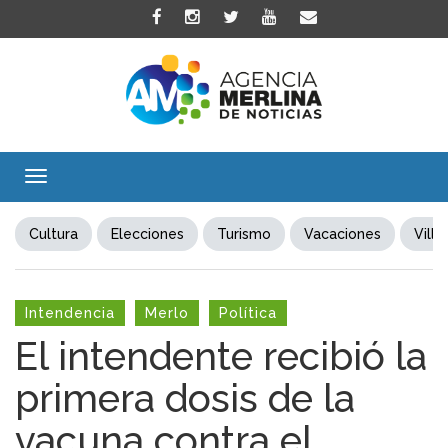
Toggle
navigation
Cultura
Elecciones
Turismo
Vacaciones
Villa
Intendencia
Merlo
Política
El intendente recibió la
primera dosis de la
vacuna contra el