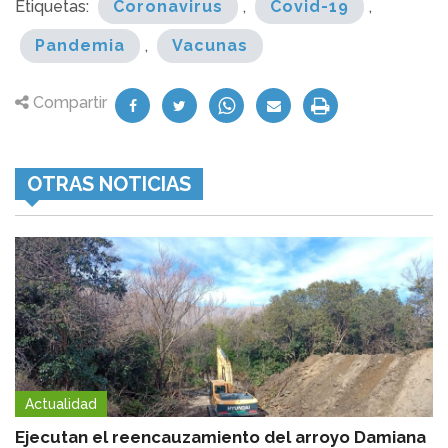
Etiquetas:
Coronavirus
,
Covid-19
,
Pandemia
,
Vacunas
Compartir
OTRAS NOTICIAS
Actualidad
Ejecutan el reencauzamiento del arroyo Damiana