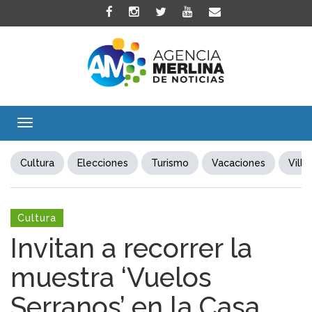
Toggle
navigation
Cultura
Elecciones
Turismo
Vacaciones
Villa
Cultura
Invitan a recorrer la
muestra ‘Vuelos
Serranos’ en la Casa